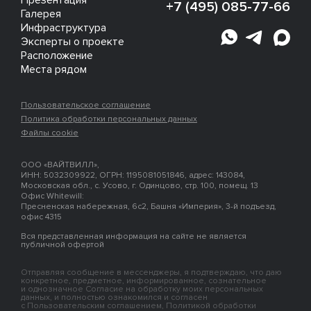
Презентация
+7 (495) 085-77-66
Галерея
Инфраструктура
Эксперты о проекте
Расположение
Места рядом
Пользовательское соглашение
Политика обработки персональных данных
Файлы cookie
ООО «ВАЙТВИЛЛ»,
ИНН: 5032309922, ОГРН: 1195081051846, адрес: 143084,
Московская обл., с. Усово, г. Одинцово, стр. 100, помещ. 13
Офис Whitewill:
Пресненская набережная, 6с2, Башня «Империя», 3-й подъезд,
офис 4315
Вся представленная информация на сайте не является
публичной офертой
Отправляя сообщение в мессенджеры, я подтверждаю, что даю
конкретное, предметное, информированное, сознательное
и однозначное Согласие на обработку моих персональных
данных, и полностью ознакомился и согласен
с Пользовательским соглашением, Политикой обработки